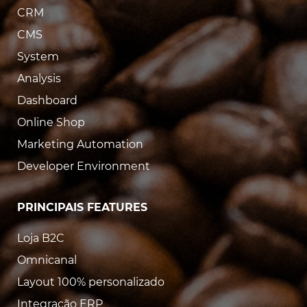
CRM
CMS
System
Analysis
Dashboard
Online Shop
Marketing Automation
Developer Environment
PRINCIPAIS FEATURES
Loja B2C
Omnicanal
Layout 100% personalizado
Integração ERP