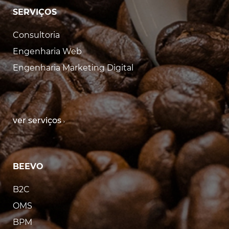
SERVIÇOS
Consultoria
Engenharia Web
Engenharia Marketing Digital
ver serviços
BEEVO
B2C
OMS
BPM