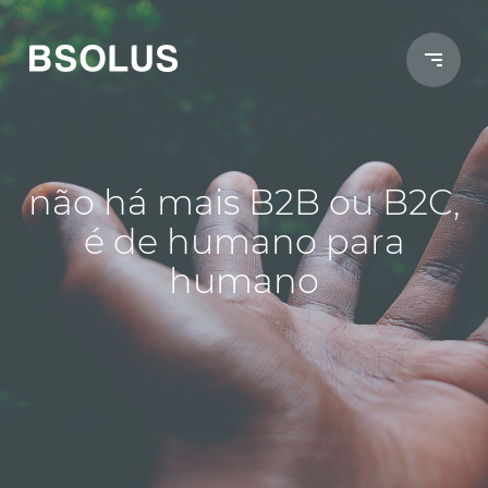
não há mais B2B ou B2C,
é de humano para
humano